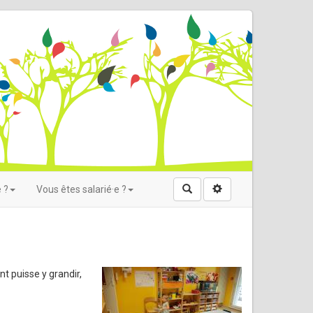
Rechercher
 ?
Vous êtes salarié·e ?
t puisse y grandir,