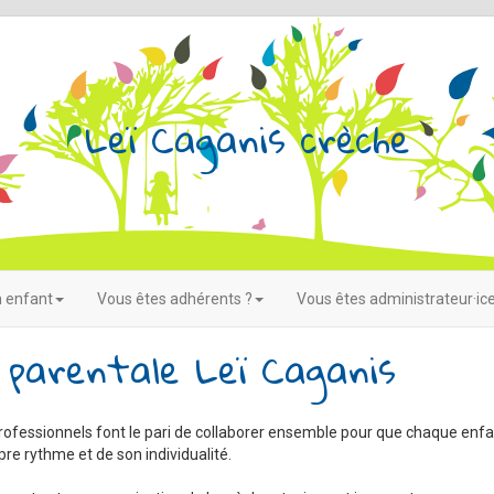
Leï Caganis crèche
n enfant
Vous êtes adhérents ?
Vous êtes administrateur·ice
 parentale Leï Caganis
 professionnels font le pari de collaborer ensemble pour que chaque enfan
re rythme et de son individualité.